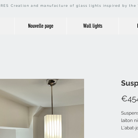
RES Creation and manufacture of glass lights inspired by the 
Nouvelle page
Wall lights
Susp
€45
Suspensi
laiton n
L'abat-
assembl