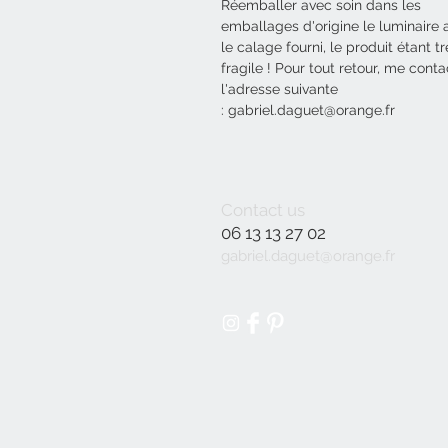
Réemballer avec soin dans les
emballages d'origine le luminaire 
le calage fourni, le produit étant tr
fragile !
Pour tout retour, me conta
l'adresse suivante
: gabriel.daguet@orange.fr
Contact us
06 13 13 27 02
gabriel.daguet@orange.fr