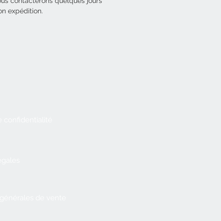
us contacterons quelques jours
m :
on expédition.
H=150cm et indiquez en note
s la souhaitez de 130cm)
e confidentialité
égales
 générales de vente