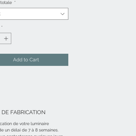
 totale
*
t soudées entre elles à l'étain, à
du vitrail Tiffany.
t
 lumineuses (lampe LED, culot
*
ce maxi 8W - culot E14 (Livré
 lampe de 5.5W- 806Lm)
 d'alimentation 230 V(240 V) /
Add to Cart
ons 12 cm x 12 cm - Hauteur
3cm et 150cm (l'abat-jour fait
 haut et il faut minimum 8cm
 pour coulisser la vasque)
z dans l'encart "note" au
du panier la hauteur totale
 DE FABRICATION
 souhaitée.
 indiqué est pour une hauteur
ication de votre luminaire
 50cm puis facuré par tranche
 un délai de 7 à 8 semaines.
 (exemple : si vous souhaitez